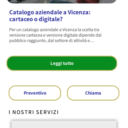
Restyling del sito web a Vicenza: i
segnali per rifarlo
Il restyling del sito web a Vicenza diventa necessario
quando il sito è lento, poco leggibile da smartphone o
non genera più contatti.…
Leggi tutto
Preventivo
Chiama
I NOSTRI SERVIZI