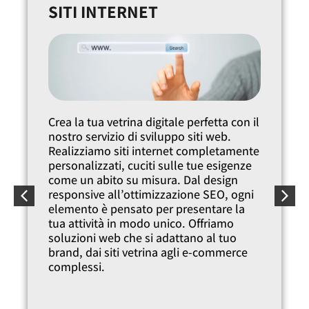
CAMPAGNE DIGITALI
Potenzia la tua presenza online con le
nostre campagne digitali mirate.
Aumentiamo la tua visibilità sul web
attraverso Google Ads, SEO e content
marketing, presentando la tua azienda a
potenziali clienti in cerca dei tuoi
prodotti e servizi. Con strategie di
marketing digitale personalizzate e
pubblicità online efficace,
incrementiamo il tuo portfolio clienti nel
mondo digitalizzato di oggi.