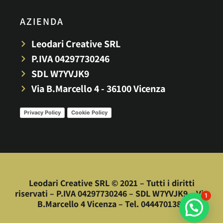
AZIENDA
Leodari Creative SRL
P.IVA 04297730246
SDL W7YVJK9
Via B.Marcello 4 - 36100 Vicenza
Privacy Policy
Cookie Policy
Leodari Creative SRL © 2021 – Tutti i diritti
riservati – P.IVA 04297730246 – SDL W7YVJK9 – Via
1
B.Marcello 4 Vicenza – Tel. 0444701380