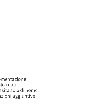
plementazione
o i dati
ssita solo di nome,
azioni aggiuntive