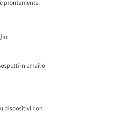
gire prontamente.
lio:
sospetti in email o
su dispositivi non