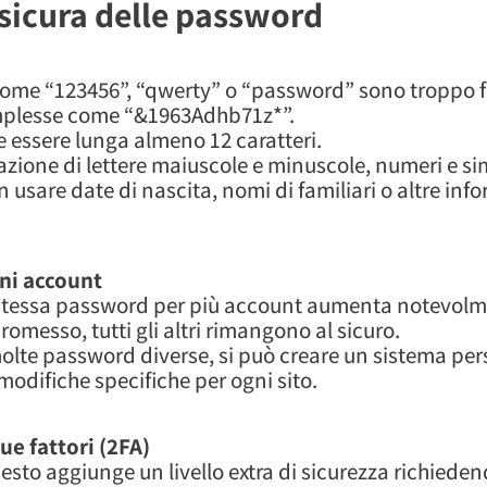
 sicura delle password
come “123456”, “qwerty” o “password” sono troppo fa
mplesse come “&1963Adhb71z*”.
essere lunga almeno 12 caratteri.
azione di lettere maiuscole e minuscole, numeri e sim
n usare date di nascita, nomi di familiari o altre in
gni account
a stessa password per più account aumenta notevolmen
messo, tutti gli altri rimangono al sicuro.
e molte password diverse, si può creare un sistema pe
difiche specifiche per ogni sito.
e fattori (2FA)
uesto aggiunge un livello extra di sicurezza richied