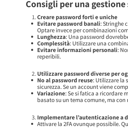
Consigli per una gestione
Creare password forti e uniche
Evitare password banali
: Stringhe 
Optare invece per combinazioni co
Lunghezza
: Una password dovrebbe 
Complessità
: Utilizzare una combin
Evitare informazioni personali
: No
reperibili.
Utilizzare password diverse per o
No al password reuse
: Utilizzare l
sicurezza. Se un account viene compro
Variazione
: Se si fatica a ricordar
basato su un tema comune, ma con mo
Implementare l’autenticazione a du
Attivare la 2FA ovunque possibile. Q