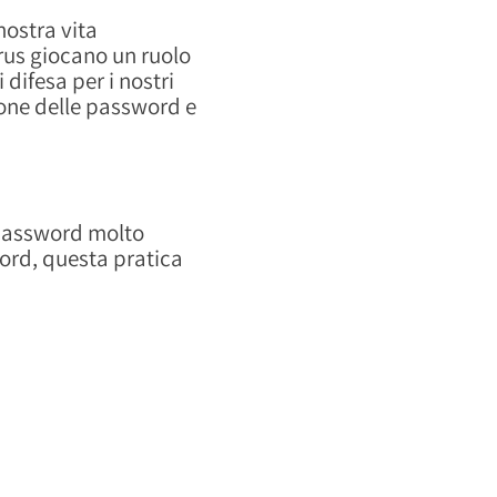
nostra vita
irus giocano un ruolo
difesa per i nostri
ione delle password e
o password molto
word, questa pratica