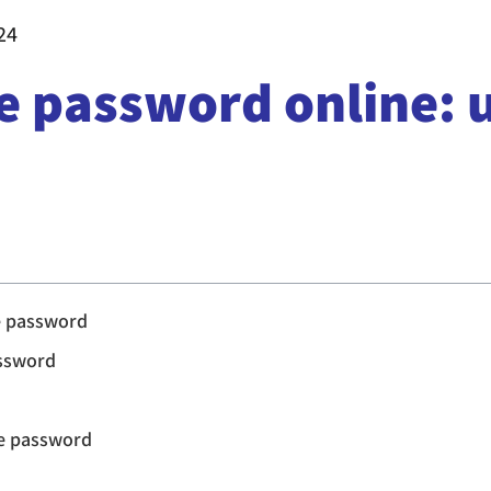
24
le password online: 
e password
assword
le password