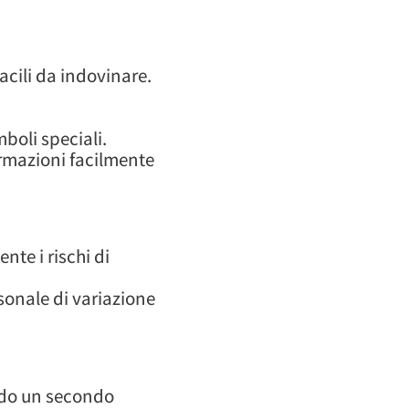
cili da indovinare.
boli speciali.
formazioni facilmente
te i rischi di
rsonale di variazione
endo un secondo