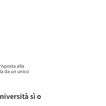
risposta alla
da da un unico
iversità sì o