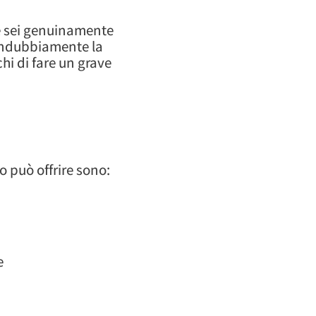
Se sei genuinamente
 indubbiamente la
chi di fare un grave
o può offrire sono:
e