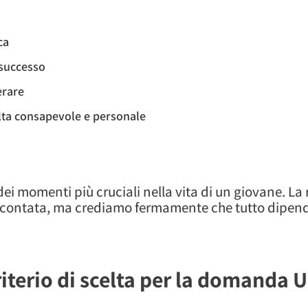
ca
 successo
erare
elta consapevole e personale
i momenti più cruciali nella vita di un giovane. La 
 scontata, ma crediamo fermamente che tutto dipen
terio di scelta per la domanda Un