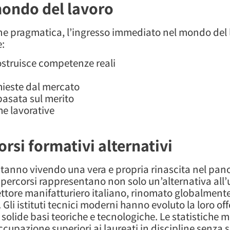
 mondo del lavoro
one pragmatica, l’ingresso immediato nel mondo del 
e:
struisce competenze reali
hieste dal mercato
 basata sul merito
e lavorative
orsi formativi alternativi
nali stanno vivendo una vera e propria rinascita nel p
i percorsi rappresentano non solo un’alternativa all
ettore manifatturiero italiano, rinomato globalment
i. Gli istituti tecnici moderni hanno evoluto la loro of
lide basi teoriche e tecnologiche. Le statistiche m
ccupazione superiori ai laureati in discipline senza 