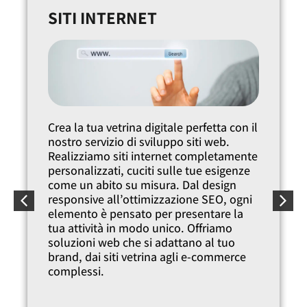
CAMPAGNE DIGITALI
Potenzia la tua presenza online con le
nostre campagne digitali mirate.
Aumentiamo la tua visibilità sul web
attraverso Google Ads, SEO e content
marketing, presentando la tua azienda a
potenziali clienti in cerca dei tuoi
prodotti e servizi. Con strategie di
marketing digitale personalizzate e
pubblicità online efficace,
incrementiamo il tuo portfolio clienti nel
mondo digitalizzato di oggi.