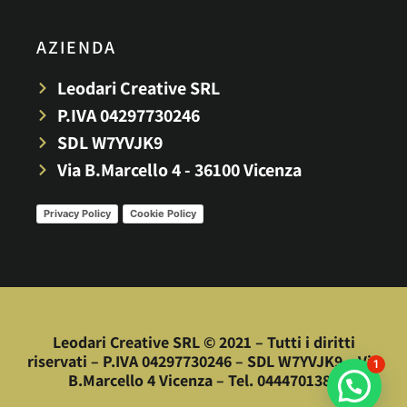
AZIENDA
Leodari Creative SRL
P.IVA 04297730246
SDL W7YVJK9
Via B.Marcello 4 - 36100 Vicenza
Privacy Policy
Cookie Policy
Leodari Creative SRL © 2021 – Tutti i diritti
riservati – P.IVA 04297730246 – SDL W7YVJK9 – Via
1
B.Marcello 4 Vicenza – Tel. 0444701380